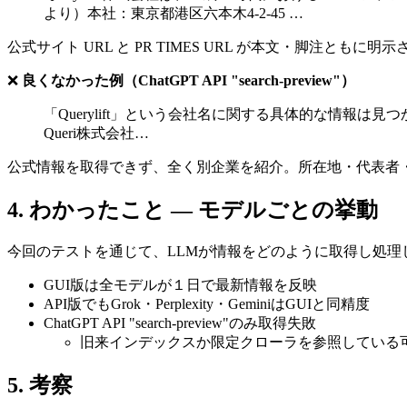
より）本社：東京都港区六本木4-2-45 …
公式サイト URL と PR TIMES URL が本文・脚注と
❌
良くなかった例（ChatGPT API "search-preview"）
「Querylift」という会社名に関する具体的な情報は見つ
Queri株式会社…
公式情報を取得できず、全く別企業を紹介。所在地・代表者・サー
4. わかったこと — モデルごとの挙動
今回のテストを通じて、LLMが情報をどのように取得し処理
GUI版は全モデルが１日で最新情報を反映
API版でもGrok・Perplexity・GeminiはGUIと同精度
ChatGPT API "search-preview"のみ取得失敗
旧来インデックスか限定クローラを参照している
5. 考察