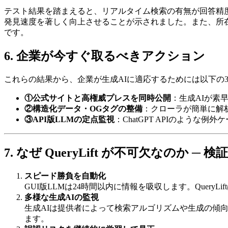
テスト結果を踏まえると、リアルタイム検索の有無が回答精
発見速度を著しく向上させることが示されました。また、所
です。
6. 企業が今すぐ取るべきアクション
これらの結果から、企業が生成AIに適応するためには以下の
①公式サイトと高権威プレスを同時公開
：生成AIが素
②構造化データ・OGタグの整備
：クローラが簡単に解
③API版LLMの定点監視
：ChatGPT APIのような
7. なぜ QueryLift が不可欠なのか 
スピード勝負を自動化
GUI版LLMは24時間以内に情報を吸収します。Quer
多様な生成AIの監視
生成AIは提供者によって検索アルゴリズムや生成の傾
ます。