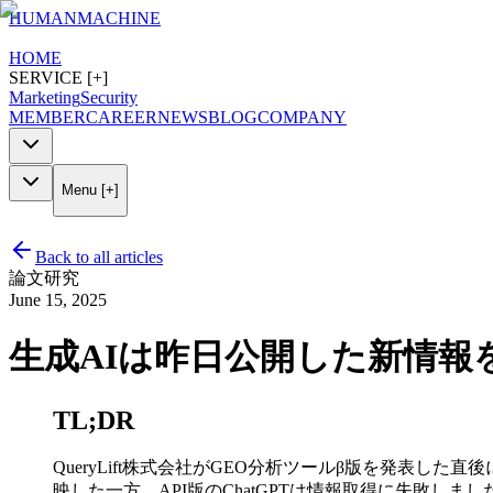
HUMAN
MACHINE
HOME
SERVICE [+]
Marketing
Security
MEMBER
CAREER
NEWS
BLOG
COMPANY
Menu [+]
Back to all articles
論文
研究
June 15, 2025
生成AIは昨日公開した新情報
TL;DR
QueryLift株式会社がGEO分析ツールβ版を発表した
映した一方、API版のChatGPTは情報取得に失敗