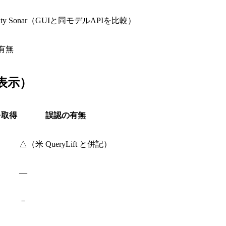
/ Perplexity Sonar（GUIと同モデルAPIを比較）
有無
て表示）
 を取得
誤認の有無
△（米 QueryLift と併記）
―
－