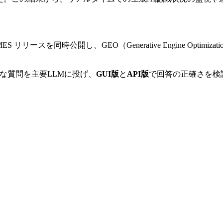
ES リリースを同時公開し、GEO（Generative Engine Opt
プルな質問を主要LLMに投げ、
GUI版
と
API版
で回答の正確さを検