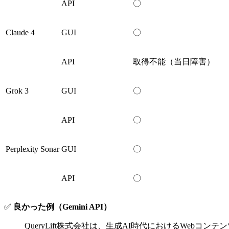
API
〇
Claude 4
GUI
〇
API
取得不能（当日障害）
Grok 3
GUI
〇
API
〇
Perplexity Sonar
GUI
〇
API
〇
✅
良かった例（Gemini API）
QueryLift株式会社は、生成AI時代におけるWebコン