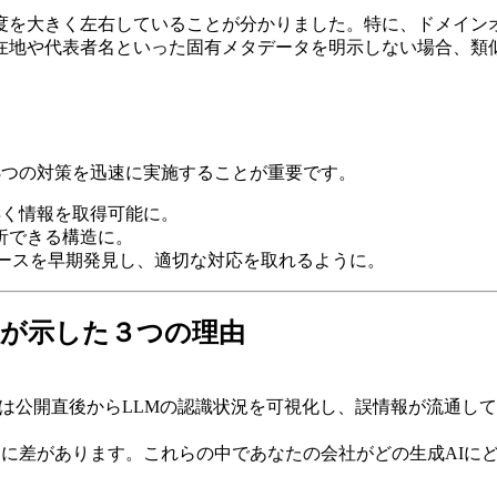
度を大きく左右していることが分かりました。特に、ドメイン
在地や代表者名といった固有メタデータを明示しない場合、類
3つの対策を迅速に実施することが重要です。
早く情報を取得可能に。
析できる構造に。
例外ケースを早期発見し、適切な対応を取れるように。
─ 検証が示した３つの理由
yLiftは公開直後からLLMの認識状況を可視化し、誤情報が流
向に差があります。これらの中であなたの会社がどの生成AIに